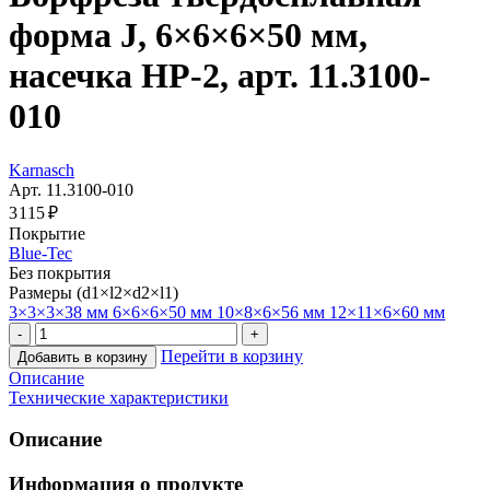
форма J, 6×6×6×50 мм,
насечка HP-2, арт. 11.3100-
010
Karnasch
Арт. 11.3100-010
3 115 ₽
Покрытие
Blue-Tec
Без покрытия
Размеры (d1×l2×d2×l1)
3×3×3×38 мм
6×6×6×50 мм
10×8×6×56 мм
12×11×6×60 мм
Перейти в корзину
Добавить в корзину
Описание
Технические характеристики
Описание
Информация о продукте