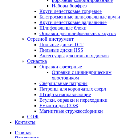
Борфрезы комбинированные
Наборы борфрез
Круги лепестковые торцевые
Быстросменные шлифовальные круги
Круги лепестковые радиальные
Шлифовальные блоки
Оправки для шлифовальных кругов
Отрезной инструмент
Пильные диски ТСТ
Пильные диски HSS
Аксессуары для пильных дисков
Оснастка
Оправки фрезерные
Оправки с цилиндрическим
хвостовиком
Сверлильные патроны
Патроны для корончатых сверл
Штифты направляющие
Втулки, оправки и переходники
Емкости для СОЖ
Магнитные стружкосборники
СОЖ
Контакты
Главная