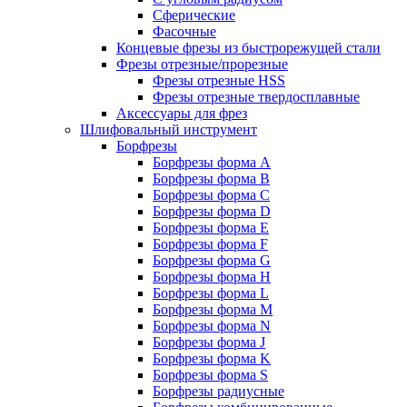
Сферические
Фасочные
Концевые фрезы из быстрорежущей стали
Фрезы отрезные/прорезные
Фрезы отрезные HSS
Фрезы отрезные твердосплавные
Аксессуары для фрез
Шлифовальный инструмент
Борфрезы
Борфрезы форма A
Борфрезы форма B
Борфрезы форма C
Борфрезы форма D
Борфрезы форма E
Борфрезы форма F
Борфрезы форма G
Борфрезы форма H
Борфрезы форма L
Борфрезы форма M
Борфрезы форма N
Борфрезы форма J
Борфрезы форма K
Борфрезы форма S
Борфрезы радиусные