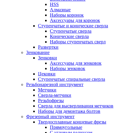
HSS
Алмазные
Наборы коронок
Аксессуары для коронок
Ступенчатые и конические сверла
Ступенчатые сверла
Конические сверла
Наборы ступенчатых сверл
Развертки
Зенкование
Зенковки
Аксессуары для зенковок
Наборы зенковок
Цековки
Ступенчатые спиральные сверла
Резьбонарезной инструмент
Метчики
Сверла-метчики
Резьбофрезы
Сверла для высверливания метчиков
Наборы для демонтажа болтов
Фрезерный инструмент
Твердосплавные концевые фрезы
Прямоугольные
С угловым радиусом