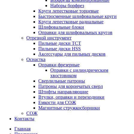
Борфрезы комбинированные
Наборы борфрез
Круги лепестковые торцевые
Быстросменные шлифовальные круги
Круги лепестковые радиальные
Шлифовальные блоки
Оправки для шлифовальных кругов
Отрезной инструмент
Пильные диски ТСТ
Пильные диски HSS
Аксессуары для пильных дисков
Оснастка
Оправки фрезерные
Оправки с цилиндрическим
хвостовиком
Сверлильные патроны
Патроны для корончатых сверл
Штифты направляющие
Втулки, оправки и переходники
Емкости для СОЖ
Магнитные стружкосборники
СОЖ
Контакты
Главная