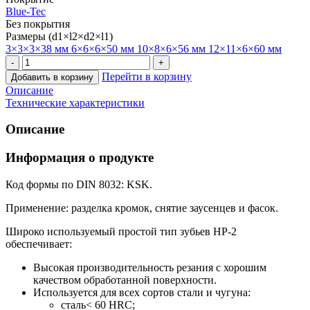
Blue-Tec
Без покрытия
Размеры (d1×l2×d2×l1)
3×3×3×38 мм
6×6×6×50 мм
10×8×6×56 мм
12×11×6×60 мм
Перейти в корзину
Добавить в корзину
Описание
Технические характеристики
Описание
Информация о продукте
Код формы по DIN 8032: KSK.
Применение: разделка кромок, снятие заусенцев и фасок.
Широко используемый простой тип зубьев HP-2
обеспечивает:
Высокая производительность резания с хорошим
качеством обработанной поверхности.
Используется для всех сортов стали и чугуна:
сталь< 60 HRC;