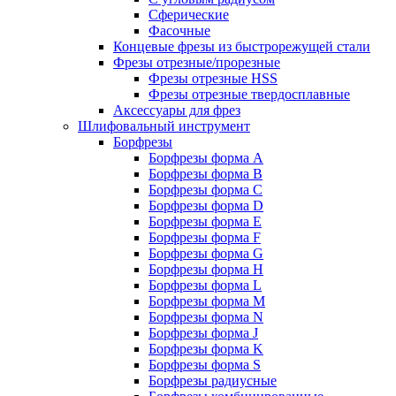
Сферические
Фасочные
Концевые фрезы из быстрорежущей стали
Фрезы отрезные/прорезные
Фрезы отрезные HSS
Фрезы отрезные твердосплавные
Аксессуары для фрез
Шлифовальный инструмент
Борфрезы
Борфрезы форма A
Борфрезы форма B
Борфрезы форма C
Борфрезы форма D
Борфрезы форма E
Борфрезы форма F
Борфрезы форма G
Борфрезы форма H
Борфрезы форма L
Борфрезы форма M
Борфрезы форма N
Борфрезы форма J
Борфрезы форма K
Борфрезы форма S
Борфрезы радиусные