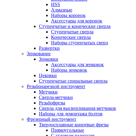
HSS
Алмазные
Наборы коронок
Аксессуары для коронок
Ступенчатые и конические сверла
Ступенчатые сверла
Конические сверла
Наборы ступенчатых сверл
Развертки
Зенкование
Зенковки
Аксессуары для зенковок
Наборы зенковок
Цековки
Ступенчатые спиральные сверла
Резьбонарезной инструмент
Метчики
Сверла-метчики
Резьбофрезы
Сверла для высверливания метчиков
Наборы для демонтажа болтов
Фрезерный инструмент
Твердосплавные концевые фрезы
Прямоугольные
С угловым радиусом