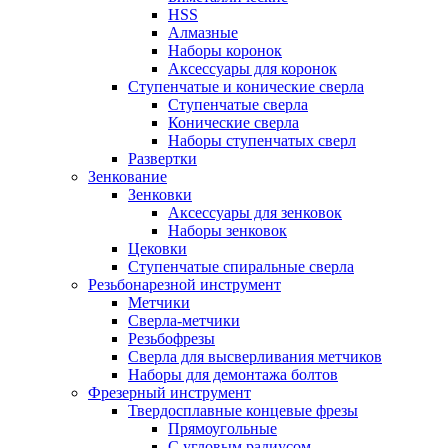
HSS
Алмазные
Наборы коронок
Аксессуары для коронок
Ступенчатые и конические сверла
Ступенчатые сверла
Конические сверла
Наборы ступенчатых сверл
Развертки
Зенкование
Зенковки
Аксессуары для зенковок
Наборы зенковок
Цековки
Ступенчатые спиральные сверла
Резьбонарезной инструмент
Метчики
Сверла-метчики
Резьбофрезы
Сверла для высверливания метчиков
Наборы для демонтажа болтов
Фрезерный инструмент
Твердосплавные концевые фрезы
Прямоугольные
С угловым радиусом