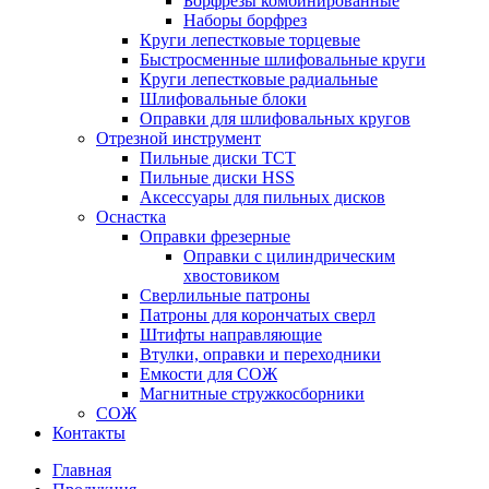
Борфрезы комбинированные
Наборы борфрез
Круги лепестковые торцевые
Быстросменные шлифовальные круги
Круги лепестковые радиальные
Шлифовальные блоки
Оправки для шлифовальных кругов
Отрезной инструмент
Пильные диски ТСТ
Пильные диски HSS
Аксессуары для пильных дисков
Оснастка
Оправки фрезерные
Оправки с цилиндрическим
хвостовиком
Сверлильные патроны
Патроны для корончатых сверл
Штифты направляющие
Втулки, оправки и переходники
Емкости для СОЖ
Магнитные стружкосборники
СОЖ
Контакты
Главная