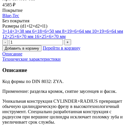
4 585 ₽
Покрытие
Blue-Tec
Без покрытия
Размеры (d1×l2×d2×l1)
3×14×3×38 мм
6×18×6×50 мм
8×19×6×64 мм
10×19×6×64 мм
12×25×6×70 мм
16×25×6×70 мм
Перейти в корзину
Добавить в корзину
Описание
Технические характеристики
Описание
Код формы по DIN 8032: ZYA.
Применение: разделка кромок, снятие заусенцев и фасок.
Уникальная конструкция CYLINDER+RADIUS превращает
обычную цилиндрическую фрезу в высокотехнологичный
инструмент. Специально разработанная конструкция с
радиусом при вершине цилиндра исключает поломку зуба и
увеличивает срок службы.