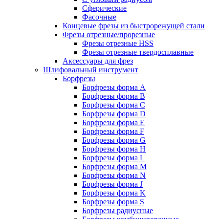
Сферические
Фасочные
Концевые фрезы из быстрорежущей стали
Фрезы отрезные/прорезные
Фрезы отрезные HSS
Фрезы отрезные твердосплавные
Аксессуары для фрез
Шлифовальный инструмент
Борфрезы
Борфрезы форма A
Борфрезы форма B
Борфрезы форма C
Борфрезы форма D
Борфрезы форма E
Борфрезы форма F
Борфрезы форма G
Борфрезы форма H
Борфрезы форма L
Борфрезы форма M
Борфрезы форма N
Борфрезы форма J
Борфрезы форма K
Борфрезы форма S
Борфрезы радиусные