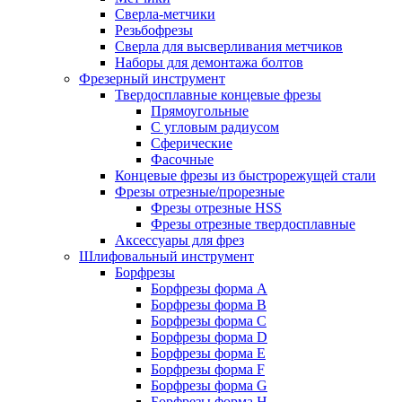
Сверла-метчики
Резьбофрезы
Сверла для высверливания метчиков
Наборы для демонтажа болтов
Фрезерный инструмент
Твердосплавные концевые фрезы
Прямоугольные
С угловым радиусом
Сферические
Фасочные
Концевые фрезы из быстрорежущей стали
Фрезы отрезные/прорезные
Фрезы отрезные HSS
Фрезы отрезные твердосплавные
Аксессуары для фрез
Шлифовальный инструмент
Борфрезы
Борфрезы форма A
Борфрезы форма B
Борфрезы форма C
Борфрезы форма D
Борфрезы форма E
Борфрезы форма F
Борфрезы форма G
Борфрезы форма H