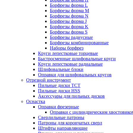
Борфрезы форма L
Борфрезы форма M
Борфрезы форма N
Борфрезы форма J
Борфрезы форма K
Борфрезы форма S
Борфрезы радиусные
Борфрезы комбинированные
Наборы борфрез
Круги лепестковые торцевые
Быстросменные шлифовальные круги
Круги лепестковые радиальные
Шлифовальные блоки
Оправки для шлифовальных кругов
Отрезной инструмент
Пильные диски ТСТ
Пильные диски HSS
Аксессуары для пильных дисков
Оснастка
Оправки фрезерные
Оправки с цилиндрическим хвостовико
Сверлильные патроны
Патроны для корончатых сверл
Штифты направляющие