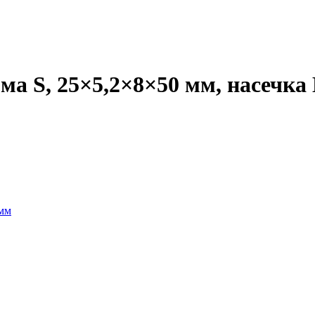
 S, 25×5,2×8×50 мм, насечка H
 мм