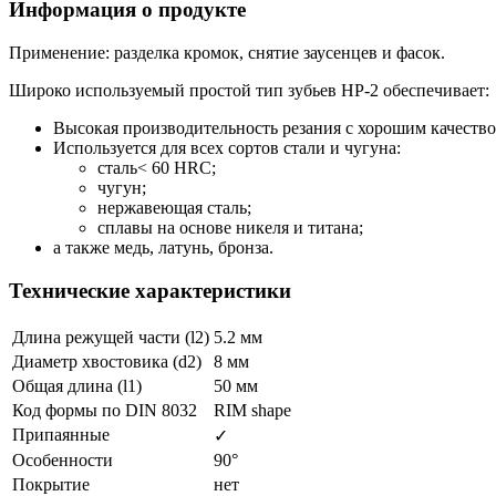
Информация о продукте
Применение: разделка кромок, снятие заусенцев и фасок.
Широко используемый простой тип зубьев HP-2 обеспечивает:
Высокая производительность резания с хорошим качеств
Используется для всех сортов стали и чугуна:
сталь< 60 HRC;
чугун;
нержавеющая сталь;
сплавы на основе никеля и титана;
а также медь, латунь, бронза.
Технические характеристики
Длина режущей части (l2)
5.2 мм
Диаметр хвостовика (d2)
8 мм
Общая длина (l1)
50 мм
Код формы по DIN 8032
RIM shape
Припаянные
✓
Особенности
90°
Покрытие
нет