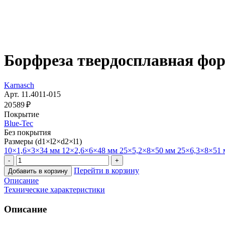
Борфреза твердосплавная форма
Karnasch
Арт. 11.4011-015
20 589 ₽
Покрытие
Blue-Tec
Без покрытия
Размеры (d1×l2×d2×l1)
10×1,6×3×34 мм
12×2,6×6×48 мм
25×5,2×8×50 мм
25×6,3×8×51
Перейти в корзину
Добавить в корзину
Описание
Технические характеристики
Описание