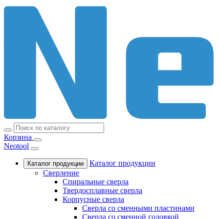
Корзина
Neotool
Каталог продукции
Каталог продукции
Сверление
Спиральные сверла
Твердосплавные сверла
Корпусные сверла
Сверла со сменными пластинами
Сверла со сменной головкой