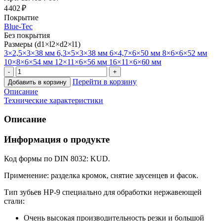
4 402 ₽
Покрытие
Blue-Tec
Без покрытия
Размеры (d1×l2×d2×l1)
3×2,5×3×38 мм
6,3×5×3×38 мм
6×4,7×6×50 мм
8×6×6×52 мм
10×8×6×54 мм
12×11×6×56 мм
16×11×6×60 мм
Перейти в корзину
Добавить в корзину
Описание
Технические характеристики
Описание
Информация о продукте
Код формы по DIN 8032: KUD.
Применение: разделка кромок, снятие заусенцев и фасок.
Тип зубьев HP-9 специально для обработки нержавеющей
стали:
Очень высокая производительность резки и большой