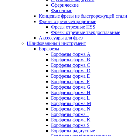
Сферические
Фасочные
Концевые фрезы из быстрорежущей стали
Фрезы отрезные/прорезные
Фрезы отрезные HSS
Фрезы отрезные твердосплавные
Аксессуары для фрез
Шлифовальный инструмент
Борфрезы
Борфрезы форма A
Борфрезы форма B
Борфрезы форма C
Борфрезы форма D
Борфрезы форма E
Борфрезы форма F
Борфрезы форма G
Борфрезы форма H
Борфрезы форма L
Борфрезы форма M
Борфрезы форма N
Борфрезы форма J
Борфрезы форма K
Борфрезы форма S
Борфрезы радиусные