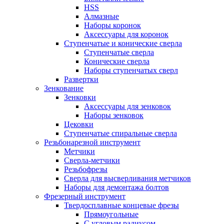
HSS
Алмазные
Наборы коронок
Аксессуары для коронок
Ступенчатые и конические сверла
Ступенчатые сверла
Конические сверла
Наборы ступенчатых сверл
Развертки
Зенкование
Зенковки
Аксессуары для зенковок
Наборы зенковок
Цековки
Ступенчатые спиральные сверла
Резьбонарезной инструмент
Метчики
Сверла-метчики
Резьбофрезы
Сверла для высверливания метчиков
Наборы для демонтажа болтов
Фрезерный инструмент
Твердосплавные концевые фрезы
Прямоугольные
С угловым радиусом