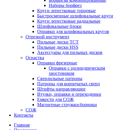
Борфрезы комбинированные
Наборы борфрез
Круги лепестковые торцевые
Быстросменные шлифовальные круги
Круги лепестковые радиальные
Шлифовальные блоки
Оправки для шлифовальных кругов
Отрезной инструмент
Пильные диски ТСТ
Пильные диски HSS
Аксессуары для пильных дисков
Оснастка
Оправки фрезерные
Оправки с цилиндрическим
хвостовиком
Сверлильные патроны
Патроны для корончатых сверл
Штифты направляющие
Втулки, оправки и переходники
Емкости для СОЖ
Магнитные стружкосборники
СОЖ
Контакты
Главная