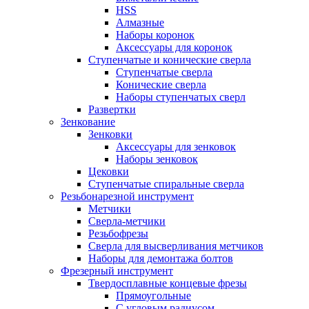
HSS
Алмазные
Наборы коронок
Аксессуары для коронок
Ступенчатые и конические сверла
Ступенчатые сверла
Конические сверла
Наборы ступенчатых сверл
Развертки
Зенкование
Зенковки
Аксессуары для зенковок
Наборы зенковок
Цековки
Ступенчатые спиральные сверла
Резьбонарезной инструмент
Метчики
Сверла-метчики
Резьбофрезы
Сверла для высверливания метчиков
Наборы для демонтажа болтов
Фрезерный инструмент
Твердосплавные концевые фрезы
Прямоугольные
С угловым радиусом