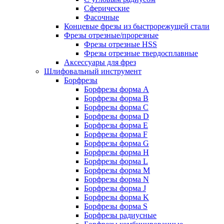
Сферические
Фасочные
Концевые фрезы из быстрорежущей стали
Фрезы отрезные/прорезные
Фрезы отрезные HSS
Фрезы отрезные твердосплавные
Аксессуары для фрез
Шлифовальный инструмент
Борфрезы
Борфрезы форма A
Борфрезы форма B
Борфрезы форма C
Борфрезы форма D
Борфрезы форма E
Борфрезы форма F
Борфрезы форма G
Борфрезы форма H
Борфрезы форма L
Борфрезы форма M
Борфрезы форма N
Борфрезы форма J
Борфрезы форма K
Борфрезы форма S
Борфрезы радиусные