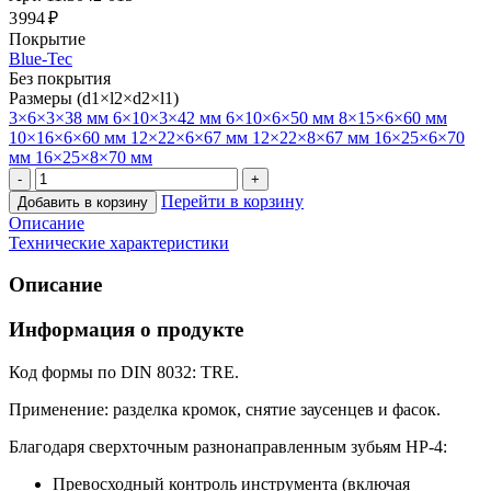
3 994 ₽
Покрытие
Blue-Tec
Без покрытия
Размеры (d1×l2×d2×l1)
3×6×3×38 мм
6×10×3×42 мм
6×10×6×50 мм
8×15×6×60 мм
10×16×6×60 мм
12×22×6×67 мм
12×22×8×67 мм
16×25×6×70
мм
16×25×8×70 мм
Перейти в корзину
Добавить в корзину
Описание
Технические характеристики
Описание
Информация о продукте
Код формы по DIN 8032: TRE.
Применение: разделка кромок, снятие заусенцев и фасок.
Благодаря сверхточным разнонаправленным зубьям HP-4:
Превосходный контроль инструмента (включая