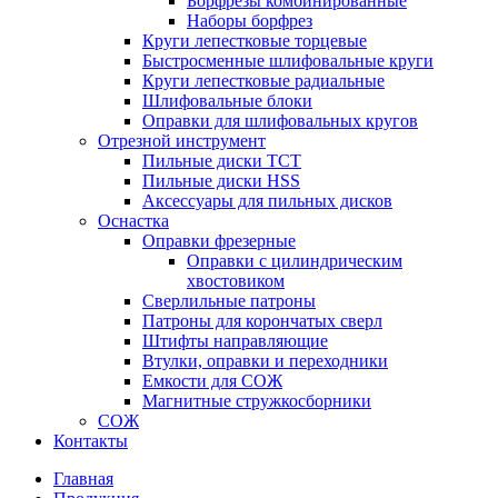
Борфрезы комбинированные
Наборы борфрез
Круги лепестковые торцевые
Быстросменные шлифовальные круги
Круги лепестковые радиальные
Шлифовальные блоки
Оправки для шлифовальных кругов
Отрезной инструмент
Пильные диски ТСТ
Пильные диски HSS
Аксессуары для пильных дисков
Оснастка
Оправки фрезерные
Оправки с цилиндрическим
хвостовиком
Сверлильные патроны
Патроны для корончатых сверл
Штифты направляющие
Втулки, оправки и переходники
Емкости для СОЖ
Магнитные стружкосборники
СОЖ
Контакты
Главная