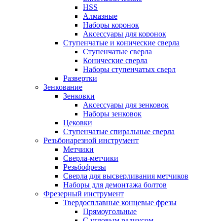
HSS
Алмазные
Наборы коронок
Аксессуары для коронок
Ступенчатые и конические сверла
Ступенчатые сверла
Конические сверла
Наборы ступенчатых сверл
Развертки
Зенкование
Зенковки
Аксессуары для зенковок
Наборы зенковок
Цековки
Ступенчатые спиральные сверла
Резьбонарезной инструмент
Метчики
Сверла-метчики
Резьбофрезы
Сверла для высверливания метчиков
Наборы для демонтажа болтов
Фрезерный инструмент
Твердосплавные концевые фрезы
Прямоугольные
С угловым радиусом