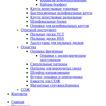
Борфрезы комбинированные
Наборы борфрез
Круги лепестковые торцевые
Быстросменные шлифовальные круги
Круги лепестковые радиальные
Шлифовальные блоки
Оправки для шлифовальных кругов
Отрезной инструмент
Пильные диски ТСТ
Пильные диски HSS
Аксессуары для пильных дисков
Оснастка
Оправки фрезерные
Оправки с цилиндрическим
хвостовиком
Сверлильные патроны
Патроны для корончатых сверл
Штифты направляющие
Втулки, оправки и переходники
Емкости для СОЖ
Магнитные стружкосборники
СОЖ
Контакты
Главная