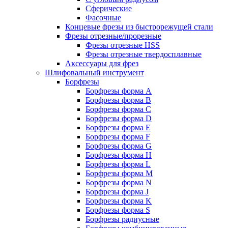
Сферические
Фасочные
Концевые фрезы из быстрорежущей стали
Фрезы отрезные/прорезные
Фрезы отрезные HSS
Фрезы отрезные твердосплавные
Аксессуары для фрез
Шлифовальный инструмент
Борфрезы
Борфрезы форма A
Борфрезы форма B
Борфрезы форма C
Борфрезы форма D
Борфрезы форма E
Борфрезы форма F
Борфрезы форма G
Борфрезы форма H
Борфрезы форма L
Борфрезы форма M
Борфрезы форма N
Борфрезы форма J
Борфрезы форма K
Борфрезы форма S
Борфрезы радиусные