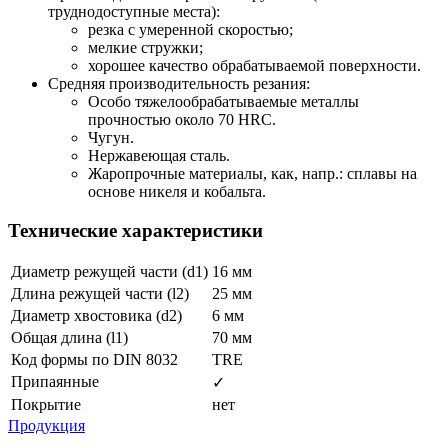
труднодоступные места):
резка с умеренной скоростью;
мелкие стружки;
хорошее качество обрабатываемой поверхности.
Средняя производительность резания:
Особо тяжелообрабатываемые металлы
прочностью около 70 HRC.
Чугун.
Нержавеющая сталь.
Жаропрочные материалы, как, напр.: сплавы на
основе никеля и кобальта.
Технические характеристики
Диаметр режущей части (d1)
16 мм
Длина режущей части (l2)
25 мм
Диаметр хвостовика (d2)
6 мм
Общая длина (l1)
70 мм
Код формы по DIN 8032
TRE
Припаянные
✓
Покрытие
нет
Продукция