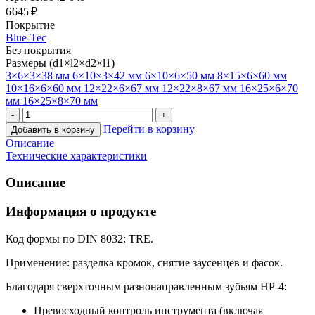
6 645 ₽
Покрытие
Blue-Tec
Без покрытия
Размеры (d1×l2×d2×l1)
3×6×3×38 мм
6×10×3×42 мм
6×10×6×50 мм
8×15×6×60 мм
10×16×6×60 мм
12×22×6×67 мм
12×22×8×67 мм
16×25×6×70
мм
16×25×8×70 мм
Перейти в корзину
Добавить в корзину
Описание
Технические характеристики
Описание
Информация о продукте
Код формы по DIN 8032: TRE.
Применение: разделка кромок, снятие заусенцев и фасок.
Благодаря сверхточным разнонаправленным зубьям HP-4:
Превосходный контроль инструмента (включая