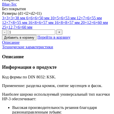
Blue-Tec
Без покрытия
Размеры (d1×l2×d2×l1)
3×3×3×38 мм
6×6×6×50 мм
10×5×6×53 мм
12×7×6×55 мм
12×7×8×55 мм
16×8×6×57 мм
16×8×8×57 мм
20×12×6×60 мм
25×12,7×6×60 мм
Перейти в корзину
Добавить в корзину
Описание
Технические характеристики
Описание
Информация о продукте
Код формы по DIN 8032: KSK.
Применение: разделка кромок, снятие заусенцев и фасок.
Наиболее широко используемый универсальный тип насечки
HP-3 обеспечивает:
Высокая производительность резания благодаря
разнонаправленным зубьям: