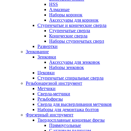
HSS
Алмазные
Наборы коронок
Аксессуары для коронок
Ступенчатые и конические сверла
Ступенчатые сверла
Конические сверла
Наборы ступенчатых сверл
Развертки
Зенкование
Зенковки
Аксессуары для зенковок
Наборы зенковок
Цековки
Ступенчатые спиральные сверла
Резьбонарезной инструмент
Метчики
Сверла-метчики
Резьбофрезы
Сверла для высверливания метчиков
Наборы для демонтажа болтов
Фрезерный инструмент
Твердосплавные концевые фрезы
Прямоугольные
С угловым радиусом