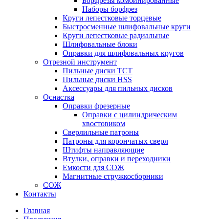
Борфрезы комбинированные
Наборы борфрез
Круги лепестковые торцевые
Быстросменные шлифовальные круги
Круги лепестковые радиальные
Шлифовальные блоки
Оправки для шлифовальных кругов
Отрезной инструмент
Пильные диски ТСТ
Пильные диски HSS
Аксессуары для пильных дисков
Оснастка
Оправки фрезерные
Оправки с цилиндрическим
хвостовиком
Сверлильные патроны
Патроны для корончатых сверл
Штифты направляющие
Втулки, оправки и переходники
Емкости для СОЖ
Магнитные стружкосборники
СОЖ
Контакты
Главная