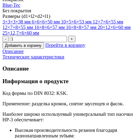
Blue-Tec
Без покрытия
Размеры (d1×l2×d2×l1)
3×3×3×38 мм
6×6×6×50 мм
10×5×6×53 мм
12×7×6×55 мм
12×7×8×55 мм
16×8×6×57 мм
16×8×8×57 мм
20×12×6×60 мм
25×12,7×6×60 мм
Перейти в корзину
Добавить в корзину
Описание
Технические характеристики
Описание
Информация о продукте
Код формы по DIN 8032: KSK.
Применение: разделка кромок, снятие заусенцев и фасок.
Наиболее широко используемый универсальный тип насечки
HP-3 обеспечивает:
Высокая производительность резания благодаря
разнонаправленным зубьям: