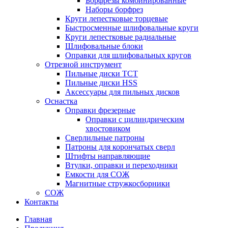
Борфрезы комбинированные
Наборы борфрез
Круги лепестковые торцевые
Быстросменные шлифовальные круги
Круги лепестковые радиальные
Шлифовальные блоки
Оправки для шлифовальных кругов
Отрезной инструмент
Пильные диски ТСТ
Пильные диски HSS
Аксессуары для пильных дисков
Оснастка
Оправки фрезерные
Оправки с цилиндрическим
хвостовиком
Сверлильные патроны
Патроны для корончатых сверл
Штифты направляющие
Втулки, оправки и переходники
Емкости для СОЖ
Магнитные стружкосборники
СОЖ
Контакты
Главная