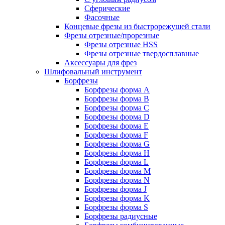
Сферические
Фасочные
Концевые фрезы из быстрорежущей стали
Фрезы отрезные/прорезные
Фрезы отрезные HSS
Фрезы отрезные твердосплавные
Аксессуары для фрез
Шлифовальный инструмент
Борфрезы
Борфрезы форма A
Борфрезы форма B
Борфрезы форма C
Борфрезы форма D
Борфрезы форма E
Борфрезы форма F
Борфрезы форма G
Борфрезы форма H
Борфрезы форма L
Борфрезы форма M
Борфрезы форма N
Борфрезы форма J
Борфрезы форма K
Борфрезы форма S
Борфрезы радиусные