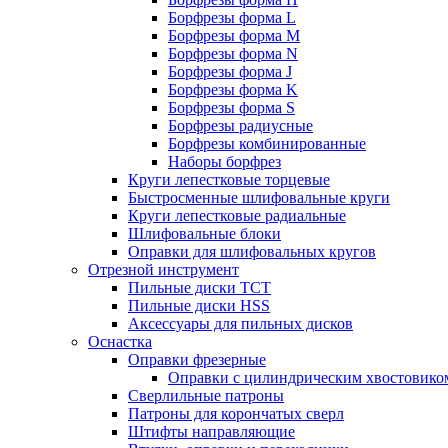
Борфрезы форма L
Борфрезы форма M
Борфрезы форма N
Борфрезы форма J
Борфрезы форма K
Борфрезы форма S
Борфрезы радиусные
Борфрезы комбинированные
Наборы борфрез
Круги лепестковые торцевые
Быстросменные шлифовальные круги
Круги лепестковые радиальные
Шлифовальные блоки
Оправки для шлифовальных кругов
Отрезной инструмент
Пильные диски ТСТ
Пильные диски HSS
Аксессуары для пильных дисков
Оснастка
Оправки фрезерные
Оправки с цилиндрическим хвостовико
Сверлильные патроны
Патроны для корончатых сверл
Штифты направляющие