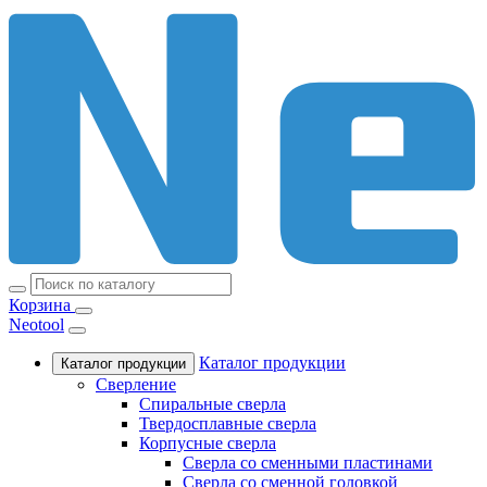
Корзина
Neotool
Каталог продукции
Каталог продукции
Сверление
Спиральные сверла
Твердосплавные сверла
Корпусные сверла
Сверла со сменными пластинами
Сверла со сменной головкой