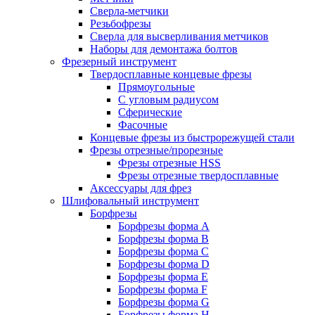
Сверла-метчики
Резьбофрезы
Сверла для высверливания метчиков
Наборы для демонтажа болтов
Фрезерный инструмент
Твердосплавные концевые фрезы
Прямоугольные
С угловым радиусом
Сферические
Фасочные
Концевые фрезы из быстрорежущей стали
Фрезы отрезные/прорезные
Фрезы отрезные HSS
Фрезы отрезные твердосплавные
Аксессуары для фрез
Шлифовальный инструмент
Борфрезы
Борфрезы форма A
Борфрезы форма B
Борфрезы форма C
Борфрезы форма D
Борфрезы форма E
Борфрезы форма F
Борфрезы форма G
Борфрезы форма H