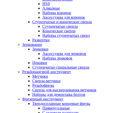
HSS
Алмазные
Наборы коронок
Аксессуары для коронок
Ступенчатые и конические сверла
Ступенчатые сверла
Конические сверла
Наборы ступенчатых сверл
Развертки
Зенкование
Зенковки
Аксессуары для зенковок
Наборы зенковок
Цековки
Ступенчатые спиральные сверла
Резьбонарезной инструмент
Метчики
Сверла-метчики
Резьбофрезы
Сверла для высверливания метчиков
Наборы для демонтажа болтов
Фрезерный инструмент
Твердосплавные концевые фрезы
Прямоугольные
С угловым радиусом