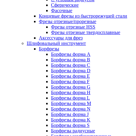
Сферические
Фасочные
Концевые фрезы из быстрорежущей стали
Фрезы отрезные/прорезные
Фрезы отрезные HSS
Фрезы отрезные твердосплавные
Аксессуары для фрез
Шлифовальный инструмент
Борфрезы
Борфрезы форма A
Борфрезы форма B
Борфрезы форма C
Борфрезы форма D
Борфрезы форма E
Борфрезы форма F
Борфрезы форма G
Борфрезы форма H
Борфрезы форма L
Борфрезы форма M
Борфрезы форма N
Борфрезы форма J
Борфрезы форма K
Борфрезы форма S
Борфрезы радиусные