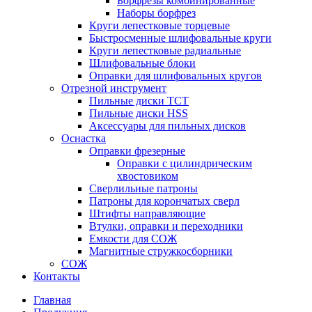
Борфрезы комбинированные
Наборы борфрез
Круги лепестковые торцевые
Быстросменные шлифовальные круги
Круги лепестковые радиальные
Шлифовальные блоки
Оправки для шлифовальных кругов
Отрезной инструмент
Пильные диски ТСТ
Пильные диски HSS
Аксессуары для пильных дисков
Оснастка
Оправки фрезерные
Оправки с цилиндрическим
хвостовиком
Сверлильные патроны
Патроны для корончатых сверл
Штифты направляющие
Втулки, оправки и переходники
Емкости для СОЖ
Магнитные стружкосборники
СОЖ
Контакты
Главная