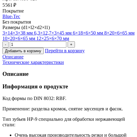
5 561 ₽
Покрытие
Blue-Tec
Без покрытия
Размеры (d1×l2×d2×l1)
3×14×3×38 мм
6,3×12,7×3×45 мм
6×18×6×50 мм
8×20×6×65 мм
10×20×6×65 мм
12×25×6×70 мм
Перейти в корзину
Добавить в корзину
Описание
Технические характеристики
Описание
Информация о продукте
Код формы по DIN 8032: RBF.
Применение: разделка кромок, снятие заусенцев и фасок.
Тип зубьев HP-9 специально для обработки нержавеющей
стали:
Очень высокая производительность резки и большой