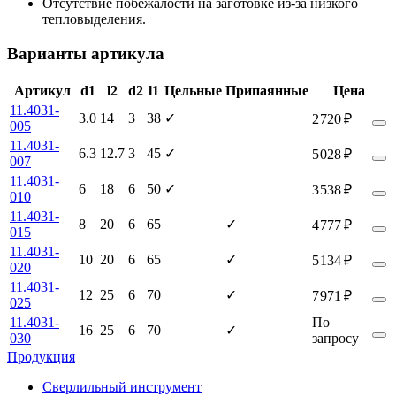
Отсутствие побежалости на заготовке из-за низкого
тепловыделения.
Варианты артикула
Артикул
d1
l2
d2
l1
Цельные
Припаянные
Цена
11.4031-
3.0
14
3
38
✓
2 720 ₽
005
11.4031-
6.3
12.7
3
45
✓
5 028 ₽
007
11.4031-
6
18
6
50
✓
3 538 ₽
010
11.4031-
8
20
6
65
✓
4 777 ₽
015
11.4031-
10
20
6
65
✓
5 134 ₽
020
11.4031-
12
25
6
70
✓
7 971 ₽
025
11.4031-
По
16
25
6
70
✓
030
запросу
Продукция
Сверлильный инструмент