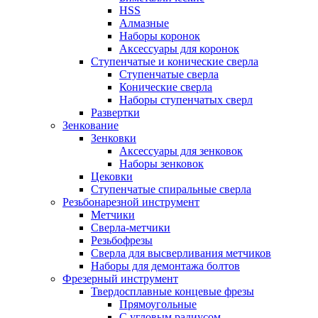
HSS
Алмазные
Наборы коронок
Аксессуары для коронок
Ступенчатые и конические сверла
Ступенчатые сверла
Конические сверла
Наборы ступенчатых сверл
Развертки
Зенкование
Зенковки
Аксессуары для зенковок
Наборы зенковок
Цековки
Ступенчатые спиральные сверла
Резьбонарезной инструмент
Метчики
Сверла-метчики
Резьбофрезы
Сверла для высверливания метчиков
Наборы для демонтажа болтов
Фрезерный инструмент
Твердосплавные концевые фрезы
Прямоугольные
С угловым радиусом