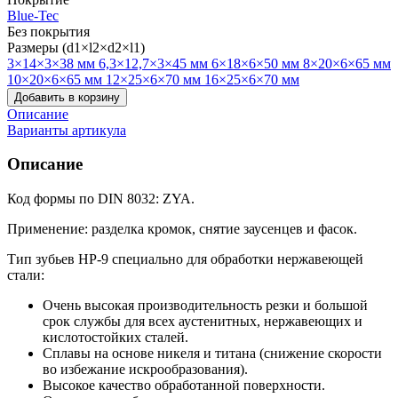
Blue-Tec
Без покрытия
Размеры (d1×l2×d2×l1)
3×14×3×38 мм
6,3×12,7×3×45 мм
6×18×6×50 мм
8×20×6×65 мм
10×20×6×65 мм
12×25×6×70 мм
16×25×6×70 мм
Добавить в корзину
Описание
Варианты артикула
Описание
Код формы по DIN 8032: ZYA.
Применение: разделка кромок, снятие заусенцев и фасок.
Тип зубьев HP-9 специально для обработки нержавеющей
стали:
Очень высокая производительность резки и большой
срок службы для всех аустенитных, нержавеющих и
кислотостойких сталей.
Сплавы на основе никеля и титана (снижение скорости
во избежание искрообразования).
Высокое качество обработанной поверхности.