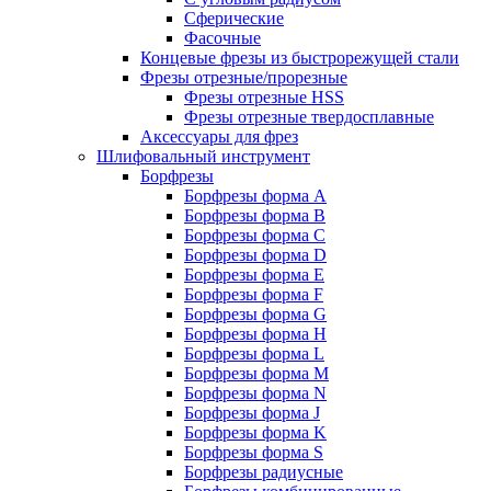
Сферические
Фасочные
Концевые фрезы из быстрорежущей стали
Фрезы отрезные/прорезные
Фрезы отрезные HSS
Фрезы отрезные твердосплавные
Аксессуары для фрез
Шлифовальный инструмент
Борфрезы
Борфрезы форма A
Борфрезы форма B
Борфрезы форма C
Борфрезы форма D
Борфрезы форма E
Борфрезы форма F
Борфрезы форма G
Борфрезы форма H
Борфрезы форма L
Борфрезы форма M
Борфрезы форма N
Борфрезы форма J
Борфрезы форма K
Борфрезы форма S
Борфрезы радиусные