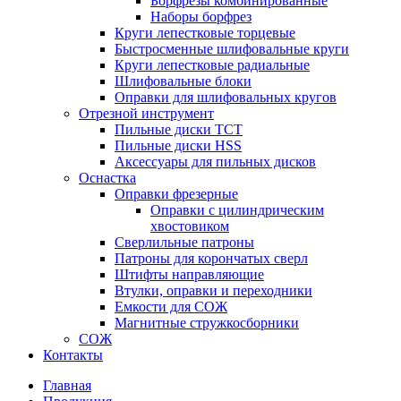
Борфрезы комбинированные
Наборы борфрез
Круги лепестковые торцевые
Быстросменные шлифовальные круги
Круги лепестковые радиальные
Шлифовальные блоки
Оправки для шлифовальных кругов
Отрезной инструмент
Пильные диски ТСТ
Пильные диски HSS
Аксессуары для пильных дисков
Оснастка
Оправки фрезерные
Оправки с цилиндрическим
хвостовиком
Сверлильные патроны
Патроны для корончатых сверл
Штифты направляющие
Втулки, оправки и переходники
Емкости для СОЖ
Магнитные стружкосборники
СОЖ
Контакты
Главная