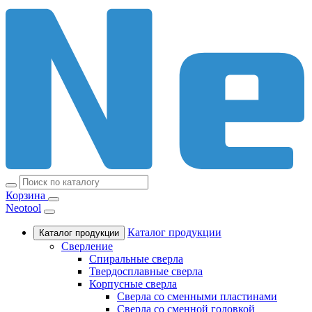
Корзина
Neotool
Каталог продукции
Каталог продукции
Сверление
Спиральные сверла
Твердосплавные сверла
Корпусные сверла
Сверла со сменными пластинами
Сверла со сменной головкой