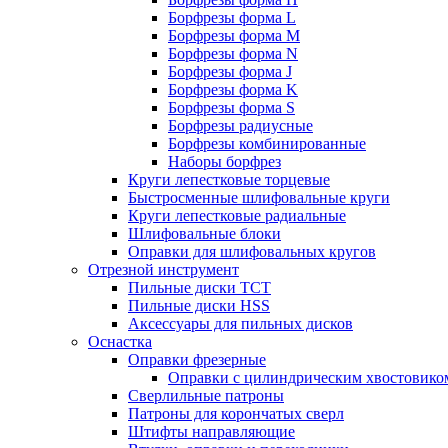
Борфрезы форма L
Борфрезы форма M
Борфрезы форма N
Борфрезы форма J
Борфрезы форма K
Борфрезы форма S
Борфрезы радиусные
Борфрезы комбинированные
Наборы борфрез
Круги лепестковые торцевые
Быстросменные шлифовальные круги
Круги лепестковые радиальные
Шлифовальные блоки
Оправки для шлифовальных кругов
Отрезной инструмент
Пильные диски ТСТ
Пильные диски HSS
Аксессуары для пильных дисков
Оснастка
Оправки фрезерные
Оправки с цилиндрическим хвостовико
Сверлильные патроны
Патроны для корончатых сверл
Штифты направляющие