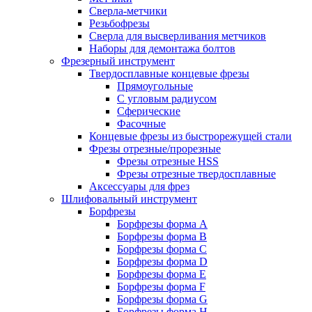
Сверла-метчики
Резьбофрезы
Сверла для высверливания метчиков
Наборы для демонтажа болтов
Фрезерный инструмент
Твердосплавные концевые фрезы
Прямоугольные
С угловым радиусом
Сферические
Фасочные
Концевые фрезы из быстрорежущей стали
Фрезы отрезные/прорезные
Фрезы отрезные HSS
Фрезы отрезные твердосплавные
Аксессуары для фрез
Шлифовальный инструмент
Борфрезы
Борфрезы форма A
Борфрезы форма B
Борфрезы форма C
Борфрезы форма D
Борфрезы форма E
Борфрезы форма F
Борфрезы форма G
Борфрезы форма H