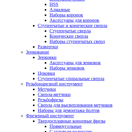
HSS
Алмазные
Наборы коронок
Аксессуары для коронок
Ступенчатые и конические сверла
Ступенчатые сверла
Конические сверла
Наборы ступенчатых сверл
Развертки
Зенкование
Зенковки
Аксессуары для зенковок
Наборы зенковок
Цековки
Ступенчатые спиральные сверла
Резьбонарезной инструмент
Метчики
Сверла-метчики
Резьбофрезы
Сверла для высверливания метчиков
Наборы для демонтажа болтов
Фрезерный инструмент
Твердосплавные концевые фрезы
Прямоугольные
С угловым радиусом