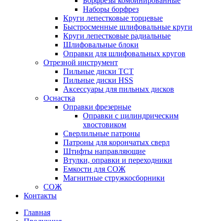
Борфрезы комбинированные
Наборы борфрез
Круги лепестковые торцевые
Быстросменные шлифовальные круги
Круги лепестковые радиальные
Шлифовальные блоки
Оправки для шлифовальных кругов
Отрезной инструмент
Пильные диски ТСТ
Пильные диски HSS
Аксессуары для пильных дисков
Оснастка
Оправки фрезерные
Оправки с цилиндрическим
хвостовиком
Сверлильные патроны
Патроны для корончатых сверл
Штифты направляющие
Втулки, оправки и переходники
Емкости для СОЖ
Магнитные стружкосборники
СОЖ
Контакты
Главная