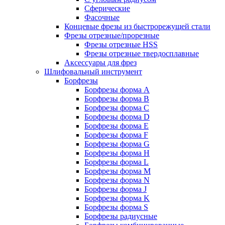
Сферические
Фасочные
Концевые фрезы из быстрорежущей стали
Фрезы отрезные/прорезные
Фрезы отрезные HSS
Фрезы отрезные твердосплавные
Аксессуары для фрез
Шлифовальный инструмент
Борфрезы
Борфрезы форма A
Борфрезы форма B
Борфрезы форма C
Борфрезы форма D
Борфрезы форма E
Борфрезы форма F
Борфрезы форма G
Борфрезы форма H
Борфрезы форма L
Борфрезы форма M
Борфрезы форма N
Борфрезы форма J
Борфрезы форма K
Борфрезы форма S
Борфрезы радиусные