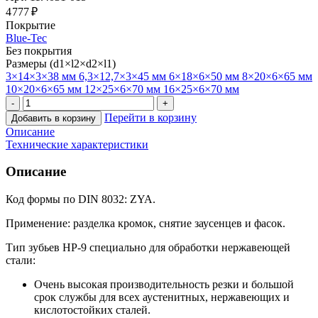
4 777 ₽
Покрытие
Blue-Tec
Без покрытия
Размеры (d1×l2×d2×l1)
3×14×3×38 мм
6,3×12,7×3×45 мм
6×18×6×50 мм
8×20×6×65 мм
10×20×6×65 мм
12×25×6×70 мм
16×25×6×70 мм
Перейти в корзину
Добавить в корзину
Описание
Технические характеристики
Описание
Код формы по DIN 8032: ZYA.
Применение: разделка кромок, снятие заусенцев и фасок.
Тип зубьев HP-9 специально для обработки нержавеющей
стали:
Очень высокая производительность резки и большой
срок службы для всех аустенитных, нержавеющих и
кислотостойких сталей.