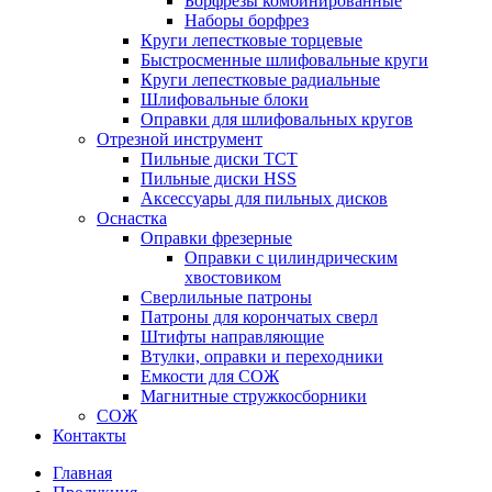
Борфрезы комбинированные
Наборы борфрез
Круги лепестковые торцевые
Быстросменные шлифовальные круги
Круги лепестковые радиальные
Шлифовальные блоки
Оправки для шлифовальных кругов
Отрезной инструмент
Пильные диски ТСТ
Пильные диски HSS
Аксессуары для пильных дисков
Оснастка
Оправки фрезерные
Оправки с цилиндрическим
хвостовиком
Сверлильные патроны
Патроны для корончатых сверл
Штифты направляющие
Втулки, оправки и переходники
Емкости для СОЖ
Магнитные стружкосборники
СОЖ
Контакты
Главная