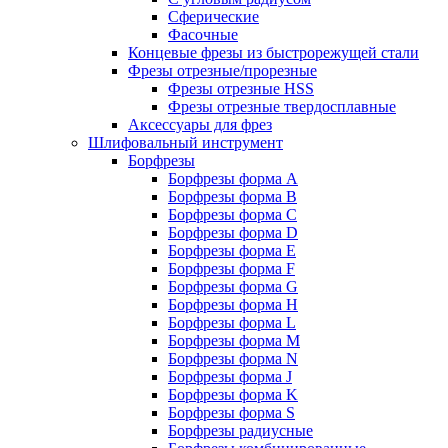
Сферические
Фасочные
Концевые фрезы из быстрорежущей стали
Фрезы отрезные/прорезные
Фрезы отрезные HSS
Фрезы отрезные твердосплавные
Аксессуары для фрез
Шлифовальный инструмент
Борфрезы
Борфрезы форма A
Борфрезы форма B
Борфрезы форма C
Борфрезы форма D
Борфрезы форма E
Борфрезы форма F
Борфрезы форма G
Борфрезы форма H
Борфрезы форма L
Борфрезы форма M
Борфрезы форма N
Борфрезы форма J
Борфрезы форма K
Борфрезы форма S
Борфрезы радиусные