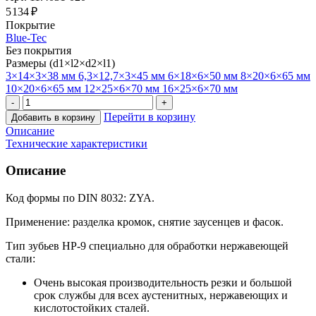
5 134 ₽
Покрытие
Blue-Tec
Без покрытия
Размеры (d1×l2×d2×l1)
3×14×3×38 мм
6,3×12,7×3×45 мм
6×18×6×50 мм
8×20×6×65 мм
10×20×6×65 мм
12×25×6×70 мм
16×25×6×70 мм
Перейти в корзину
Добавить в корзину
Описание
Технические характеристики
Описание
Код формы по DIN 8032: ZYA.
Применение: разделка кромок, снятие заусенцев и фасок.
Тип зубьев HP-9 специально для обработки нержавеющей
стали:
Очень высокая производительность резки и большой
срок службы для всех аустенитных, нержавеющих и
кислотостойких сталей.