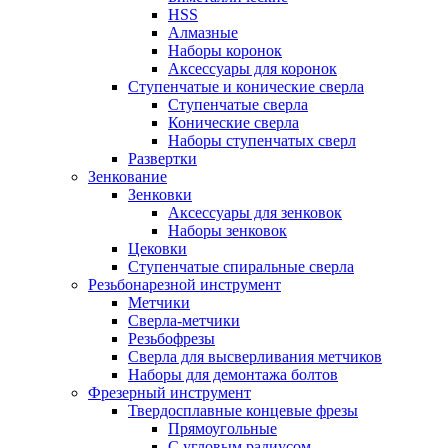
HSS
Алмазные
Наборы коронок
Аксессуары для коронок
Ступенчатые и конические сверла
Ступенчатые сверла
Конические сверла
Наборы ступенчатых сверл
Развертки
Зенкование
Зенковки
Аксессуары для зенковок
Наборы зенковок
Цековки
Ступенчатые спиральные сверла
Резьбонарезной инструмент
Метчики
Сверла-метчики
Резьбофрезы
Сверла для высверливания метчиков
Наборы для демонтажа болтов
Фрезерный инструмент
Твердосплавные концевые фрезы
Прямоугольные
С угловым радиусом